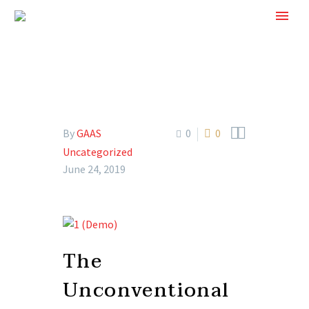


By
GAAS
0
0
Uncategorized
June 24, 2019
The
Unconventional