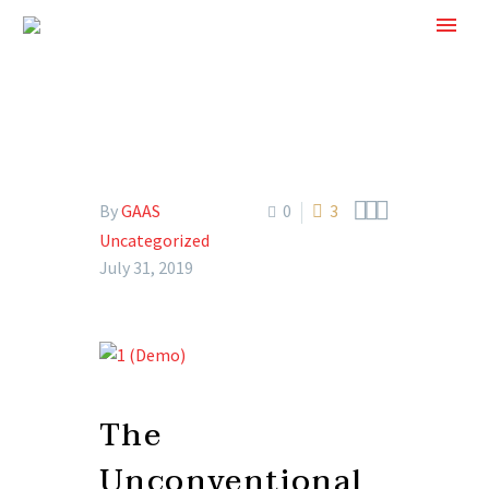



By
GAAS
0
3
Uncategorized
July 31, 2019
The
Unconventional